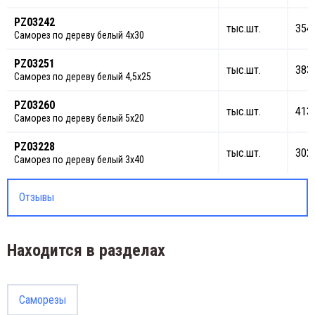
PZ03242
тыс.шт.
354
Саморез по дереву белый 4х30
PZ03251
тыс.шт.
383
Саморез по дереву белый 4,5х25
PZ03260
тыс.шт.
413
Саморез по дереву белый 5х20
PZ03228
тыс.шт.
302
Саморез по дереву белый 3х40
Отзывы
Находится в разделах
Саморезы