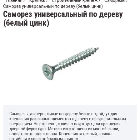
Главная
 / 
Крепеж
 / 
Строительный крепеж
 / 
Саморезы
 / 
Саморез универсальный по дереву (белый цинк)
Хомут
Саморез универсальный по дереву
ектроды
Гвозд
Подв
(белый цинк)
уты и держатели для труб
Таке
Держ
Профи
Крепе
Кляйм
Саморезы универсальные по дереву белые подойдут для
крепления различных элементов к дереву с предварительным
сверлением. Не ржавеют, отлично подходят для крепления
дверной фурнитуры. Метизы изготовлены из мягкой стали,
поверхность оцинкована. Конец винта острый, шляпка
потайная с крестообразным шлицем.