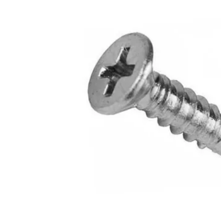
Подвесы
омуты и держатели для труб
Такелаж
Держатели
Профиль монтажный
Крепеж для стоек
Кляймер для вагонки