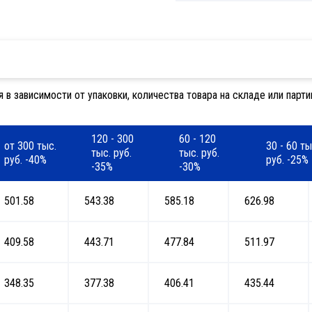
 зависимости от упаковки, количества товара на складе или партии
120 - 300
60 - 120
от 300 тыс.
30 - 60 ты
тыс. руб.
тыс. руб.
руб. -40%
руб. -25%
-35%
-30%
501.58
543.38
585.18
626.98
409.58
443.71
477.84
511.97
348.35
377.38
406.41
435.44