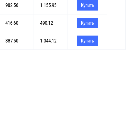
982.56
1 155.95
Купить
416.60
490.12
Купить
887.50
1 044.12
Купить