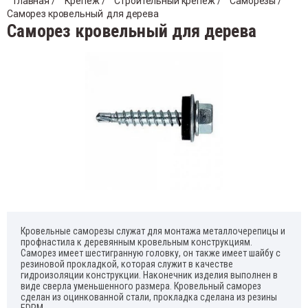
Главная
 / 
Крепеж
 / 
Строительный крепеж
 / 
Саморезы
 / 
Саморез кровельный  для дерева
Хомут
Саморез кровельный для дерева
ектроды
Гвозд
Подв
уты и держатели для труб
Таке
Держ
Профи
Крепе
Кляйм
Кровельные саморезы служат для монтажа металлочерепицы и
профнастила к деревянным кровельным конструкциям.
Саморез имеет шестигранную головку, он также имеет шайбу с
резиновой прокладкой, которая служит в качестве
гидроизоляции конструкции. Наконечник изделия выполнен в
виде сверла уменьшенного размера. Кровельный саморез
сделан из оцинкованной стали, прокладка сделана из резины