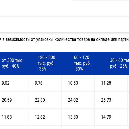
 зависимости от упаковки, количества товара на складе или партии
120 - 300
60 - 120
от 300 тыс.
30 - 60 ты
тыс. руб.
тыс. руб.
руб. -40%
руб. -25%
-35%
-30%
9.02
9.78
10.53
11.28
20.59
22.30
24.02
25.73
11.83
12.82
13.80
14.79