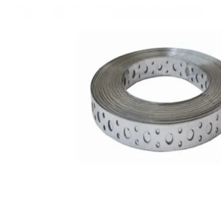
Подвесы
омуты и держатели для труб
Такелаж
Держатели
Профиль монтажный
Крепеж для стоек
Кляймер для вагонки