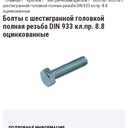
Главная
 / 
Крепеж
 / 
Метрический крепеж
 / 
Болты
 / Болты с 
шестигранной головкой полная резьба DIN 933 кл.пр. 8.8 
Хомут
ектроды
оцинкованные
Гвозд
Подв
Болты с шестигранной головкой
полная резьба DIN 933 кл.пр. 8.8
уты и держатели для труб
Таке
Держ
оцинкованные
Профи
Крепе
Кляйм
ПОДРОБНАЯ ИНФОРМАЦИЯ