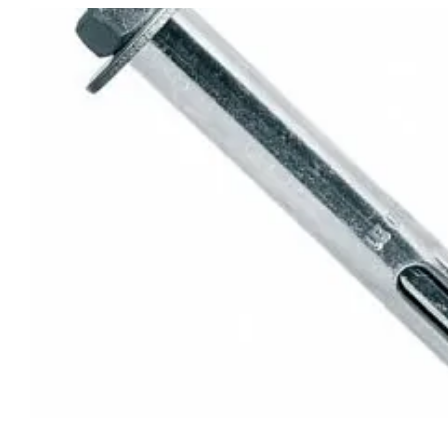
Подвесы
омуты и держатели для труб
Такелаж
Держатели
Профиль монтажный
Крепеж для стоек
Кляймер для вагонки