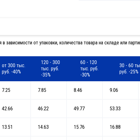
 зависимости от упаковки, количества товара на складе или партии
120 - 300
60 - 120
от 300 тыс.
30 - 60 ты
тыс. руб.
тыс. руб.
руб. -40%
руб. -25%
-35%
-30%
7.25
7.85
8.46
9.06
42.66
46.22
49.77
53.33
13.51
14.63
15.76
16.88